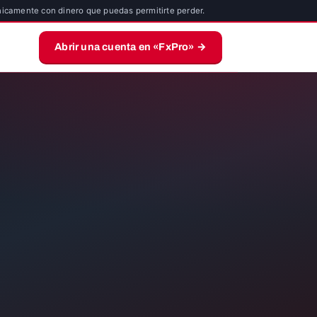
nicamente con dinero que puedas permitirte perder.
Abrir una cuenta en «FxPro» →