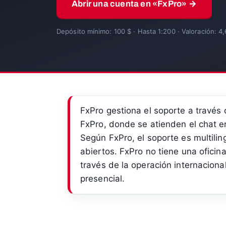
Abrir una cuenta en «FxPro» →
Depósito mínimo: 100 $ · Hasta 1:200 · Valoración: 4,
FxPro gestiona el soporte a través
FxPro, donde se atienden el chat en 
Según FxPro, el soporte es multili
abiertos. FxPro no tiene una oficina
través de la operación internacional
presencial.