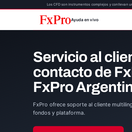
Los CFD son instrumentos complejos y conllevan un
Ayuda en vivo
Servicio al clie
contacto de F
FxPro Argenti
FxPro ofrece soporte al cliente multili
fondos y plataforma.